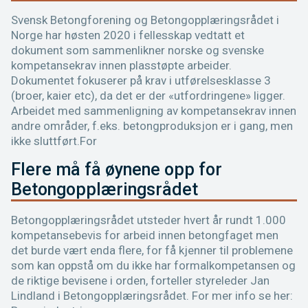
Svensk Betongforening og Betongopplæringsrådet i
Norge har høsten 2020 i fellesskap vedtatt et
dokument som sammenlikner norske og svenske
kompetansekrav innen plasstøpte arbeider.
Dokumentet fokuserer på krav i utførelsesklasse 3
(broer, kaier etc), da det er der «utfordringene» ligger.
Arbeidet med sammenligning av kompetansekrav innen
andre områder, f.eks. betongproduksjon er i gang, men
ikke sluttført.For
Flere må få øynene opp for
Betongopplæringsrådet
Betongopplæringsrådet utsteder hvert år rundt 1.000
kompe­tansebevis for arbeid innen betongfaget men
det burde vært enda flere, for få kjenner til problemene
som kan oppstå om du ikke har formalkompetansen og
de riktige bevisene i orden, forteller styreleder Jan
Lindland i Betong­opp­læringsrådet. For mer info se her: