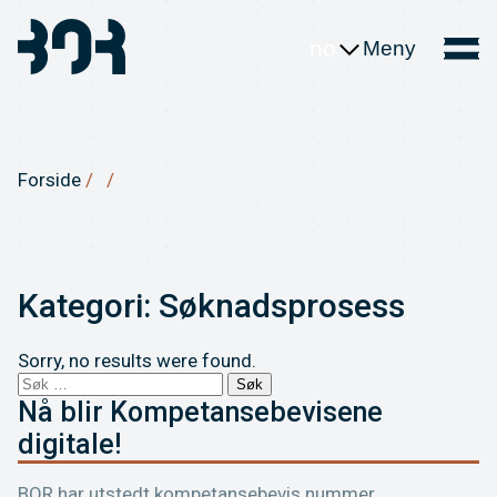
no
Meny
Forside
Kategori:
Søknadsprosess
Sorry, no results were found.
Søk
etter:
Nå blir Kompetansebevisene
digitale!
BOR har utstedt kompetansebevis nummer