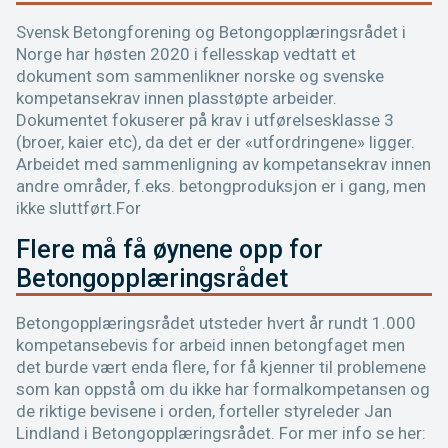
Svensk Betongforening og Betongopplæringsrådet i
Norge har høsten 2020 i fellesskap vedtatt et
dokument som sammenlikner norske og svenske
kompetansekrav innen plasstøpte arbeider.
Dokumentet fokuserer på krav i utførelsesklasse 3
(broer, kaier etc), da det er der «utfordringene» ligger.
Arbeidet med sammenligning av kompetansekrav innen
andre områder, f.eks. betongproduksjon er i gang, men
ikke sluttført.For
Flere må få øynene opp for
Betongopplæringsrådet
Betongopplæringsrådet utsteder hvert år rundt 1.000
kompe­tansebevis for arbeid innen betongfaget men
det burde vært enda flere, for få kjenner til problemene
som kan oppstå om du ikke har formalkompetansen og
de riktige bevisene i orden, forteller styreleder Jan
Lindland i Betong­opp­læringsrådet. For mer info se her: